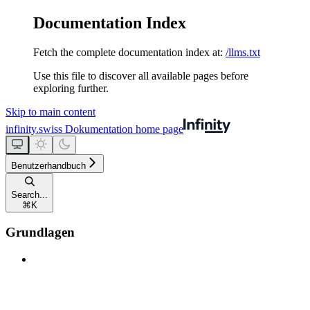
Documentation Index
Fetch the complete documentation index at:
/llms.txt
Use this file to discover all available pages before
exploring further.
Skip to main content
infinity.swiss Dokumentation
home page
Benutzerhandbuch
Search...
⌘
K
Grundlagen