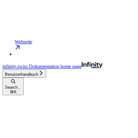
Webseite
infinity.swiss Dokumentation
home page
Benutzerhandbuch
Search...
⌘
K