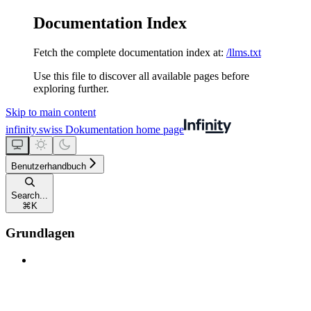
Documentation Index
Fetch the complete documentation index at:
/llms.txt
Use this file to discover all available pages before
exploring further.
Skip to main content
infinity.swiss Dokumentation
home page
Benutzerhandbuch
Search...
⌘
K
Grundlagen