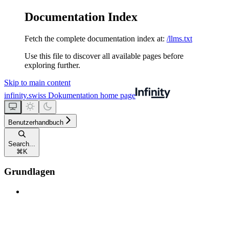
Documentation Index
Fetch the complete documentation index at:
/llms.txt
Use this file to discover all available pages before
exploring further.
Skip to main content
infinity.swiss Dokumentation
home page
Benutzerhandbuch
Search...
⌘
K
Grundlagen