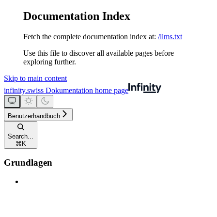
Documentation Index
Fetch the complete documentation index at:
/llms.txt
Use this file to discover all available pages before
exploring further.
Skip to main content
infinity.swiss Dokumentation
home page
Benutzerhandbuch
Search...
⌘
K
Grundlagen