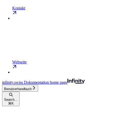
Kontakt
Webseite
infinity.swiss Dokumentation
home page
Benutzerhandbuch
Search...
⌘
K