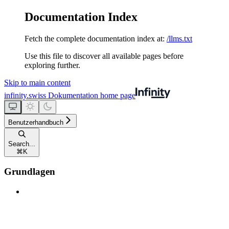
Documentation Index
Fetch the complete documentation index at:
/llms.txt
Use this file to discover all available pages before
exploring further.
Skip to main content
infinity.swiss Dokumentation
home page
Benutzerhandbuch
Search...
⌘
K
Grundlagen