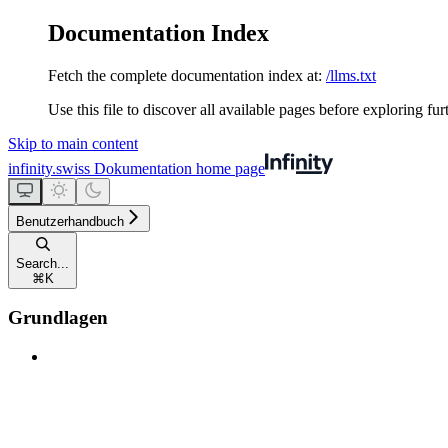
Documentation Index
Fetch the complete documentation index at:
/llms.txt
Use this file to discover all available pages before exploring fur
Skip to main content
infinity.swiss Dokumentation
home page
Benutzerhandbuch
Search...
⌘
K
Grundlagen