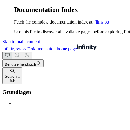
Documentation Index
Fetch the complete documentation index at:
/llms.txt
Use this file to discover all available pages before exploring fur
Skip to main content
infinity.swiss Dokumentation
home page
Benutzerhandbuch
Search...
⌘
K
Grundlagen