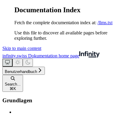
Documentation Index
Fetch the complete documentation index at:
/llms.txt
Use this file to discover all available pages before
exploring further.
Skip to main content
infinity.swiss Dokumentation
home page
Benutzerhandbuch
Search...
⌘
K
Grundlagen