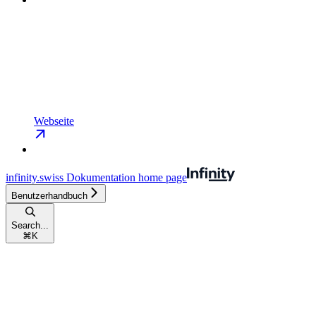
Webseite
infinity.swiss Dokumentation
home page
Benutzerhandbuch
Search...
⌘
K