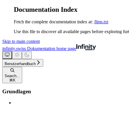
Documentation Index
Fetch the complete documentation index at:
/llms.txt
Use this file to discover all available pages before exploring fur
Skip to main content
infinity.swiss Dokumentation
home page
Benutzerhandbuch
Search...
⌘
K
Grundlagen