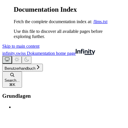
Documentation Index
Fetch the complete documentation index at:
/llms.txt
Use this file to discover all available pages before
exploring further.
Skip to main content
infinity.swiss Dokumentation
home page
Benutzerhandbuch
Search...
⌘
K
Grundlagen