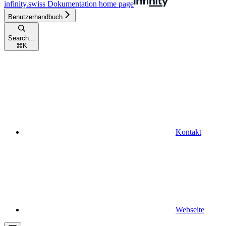
infinity.swiss Dokumentation
home page
Benutzerhandbuch
Search...
⌘
K
Kontakt
Webseite