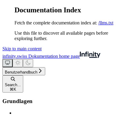
Documentation Index
Fetch the complete documentation index at:
/llms.txt
Use this file to discover all available pages before
exploring further.
Skip to main content
infinity.swiss Dokumentation
home page
Benutzerhandbuch
Search...
⌘
K
Grundlagen